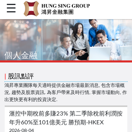
☰
首頁
關於我們
個人金融
個人金融
機構金融
企業融資
|
股訊點評
客戶登入
鴻昇專業團隊每天適時提供金融市場最新消息, 包含市場概
況, 趨勢及股票資訊. 為客戶帶來及時行情, 掌握市場動向, 作
繁體
出更快更有利的投資決定.
简体
滙控中期稅前多賺23% 第二季除稅前利潤按
Facebook
年升60%至101億美元 勝預期-HKEX
2026-08-04