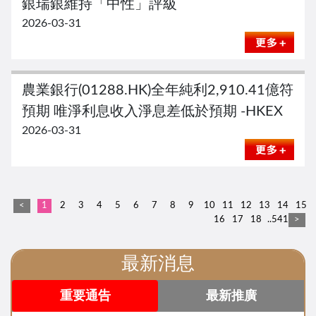
銀瑞銀維持「中性」評級
2026-03-31
農業銀行(01288.HK)全年純利2,910.41億符
預期 唯淨利息收入淨息差低於預期 -HKEX
2026-03-31
<
1
2
3
4
5
6
7
8
9
10
11
12
13
14
15
16
17
18
..541
>
最新消息
重要通告
最新推廣