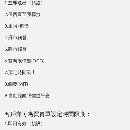
1.立即送出（預設）
2.保留直至我釋放
3.止損/追價
4.升市觸發
5.跌市觸發
6.雙向限價盤(OCO)
7.預定時間發出
8.觸發(MIT)
9.自動雙向限價盤平倉
客戶亦可為買賣單設定時間限期：
1.即日有效（預設）