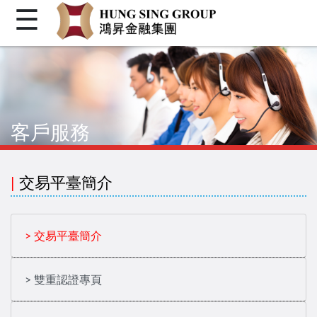
☰
首頁
關於我們
個人金融
客戶服務
機構金融
企業融資
|
交易平臺簡介
客戶登入
繁體
> 交易平臺簡介
简体
> 雙重認證專頁
Facebook