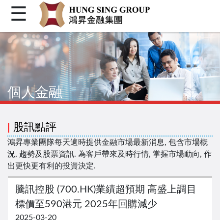
☰
首頁
關於我們
個人金融
個人金融
機構金融
企業融資
|
股訊點評
客戶登入
鴻昇專業團隊每天適時提供金融市場最新消息, 包含市場概
況, 趨勢及股票資訊. 為客戶帶來及時行情, 掌握市場動向, 作
繁體
出更快更有利的投資決定.
简体
騰訊控股 (700.HK)業績超預期 高盛上調目
Facebook
標價至590港元 2025年回購減少
2025-03-20