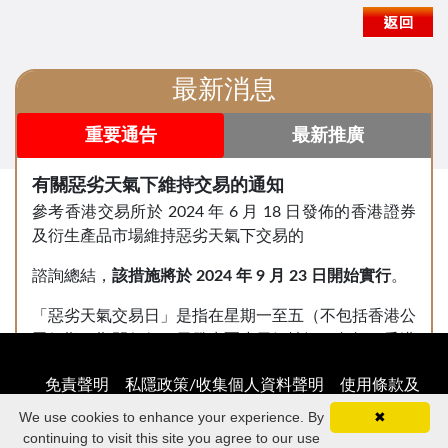
最新消息
重要通告
最新推廣
有關惡劣天氣下維持交易的通知
參考香港交易所於 2024 年 6 月 18 日發佈的香港證券
及衍生產品市場維持惡劣天氣下交易的
諮詢總結，
該措施將於
2024
年
9
月
23
日開始實行
。
「惡劣天氣交易日」是指在星期一至五（不包括香港公
眾假期）期間任何一天發生惡劣天氣情況，包括：香港
天文臺發出的八號或以上颱風信號或黑色暴雨警告，或
免責聲明
私隱政策/收集個人資料聲明
使用條款及
香港特區政府發出的「極端情況」公告。
條件
網絡訊息安全提示
We use cookies to enhance your experience. By
✖
鑑於香港交易及結算所有限公司（下稱「港交所」）宣
continuing to visit this site you agree to our use