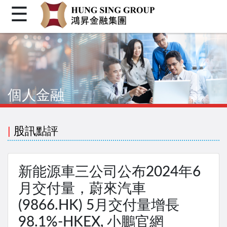
☰
首頁
關於我們
個人金融
個人金融
機構金融
企業融資
|
股訊點評
客戶登入
繁體
新能源車三公司公布2024年6
简体
月交付量，蔚來汽車
(9866.HK) 5月交付量增長
Facebook
98.1%-HKEX, 小鵬官網