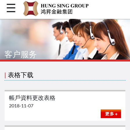
☰
首页
关于我们
个人金融
客户服务
机构金融
企业融资
|
表格下载
客户登入
繁体
帳戶資料更改表格
简体
2018-11-07
Facebook