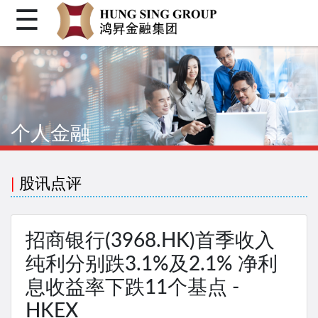
☰
首页
关于我们
个人金融
个人金融
机构金融
企业融资
|
股讯点评
客户登入
繁体
招商银行(3968.HK)首季收入
简体
纯利分别跌3.1%及2.1% 净利
息收益率下跌11个基点 -
Facebook
HKEX