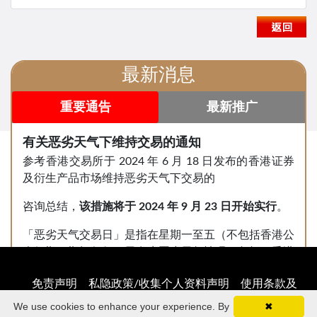
最新消息
重要通告
最新推广
有关恶劣天气下维持交易的通知
参考香港交易所于 2024 年 6 月 18 日发布的香港证券
及衍生产品市场维持恶劣天气下交易的
咨询总结，
该措施将于
2024
年
9
月
23
日开始实行
。
「恶劣天气交易日」是指在星期一至五（不包括香港公
众假期）期间任何一天发生恶劣天气情况，包括：香港
天文台发出的八号或以上台风信号或黑色暴雨警告，或
免责声明
私隐政策/收集个人资料声明
使用条款及
香港特区政府发出的「极端情况」公告。
条件
网络讯息安全提示
We use cookies to enhance your experience. By
✖
鉴于香港交易及结算所有限公司（下称「港交所」）宣