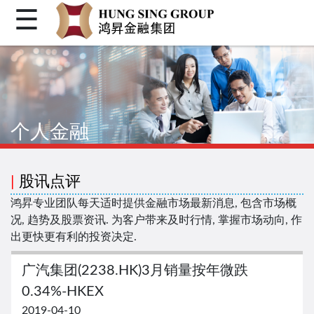
☰
首页
关于我们
个人金融
个人金融
机构金融
企业融资
|
股讯点评
客户登入
鸿昇专业团队每天适时提供金融市场最新消息, 包含市场概
况, 趋势及股票资讯. 为客户带来及时行情, 掌握市场动向, 作
繁体
出更快更有利的投资决定.
简体
广汽集团(2238.HK)3月销量按年微跌
Facebook
0.34%-HKEX
2019-04-10