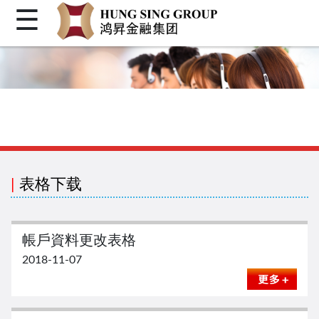
☰
首页
关于我们
个人金融
客户服务
机构金融
企业融资
|
表格下载
客户登入
繁体
帳戶資料更改表格
简体
2018-11-07
Facebook